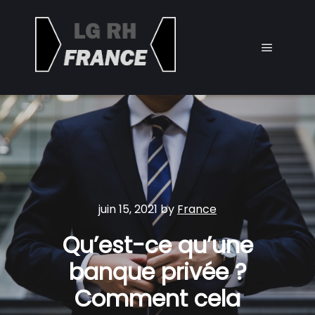
Main me
juin 15, 2021
by
France
Qu’est-ce qu’une
banque privée ?
Comment cela